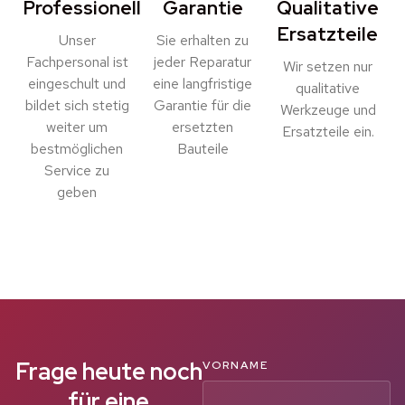
Professionell
Garantie
Qualitative
Ersatzteile
Unser
Sie erhalten zu
Fachpersonal ist
jeder Reparatur
Wir setzen nur
eingeschult und
eine langfristige
qualitative
bildet sich stetig
Garantie für die
Werkzeuge und
weiter um
ersetzten
Ersatzteile ein.
bestmöglichen
Bauteile
Service zu
geben
Frage heute noch
VORNAME
für eine