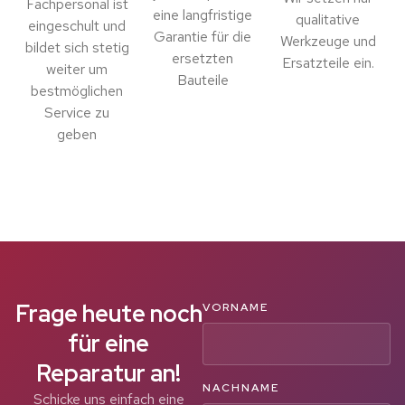
Fachpersonal ist
eine langfristige
qualitative
eingeschult und
Garantie für die
Werkzeuge und
bildet sich stetig
ersetzten
Ersatzteile ein.
weiter um
Bauteile
bestmöglichen
Service zu
geben
Frage heute noch
VORNAME
für eine
Reparatur an!
NACHNAME
Schicke uns einfach eine